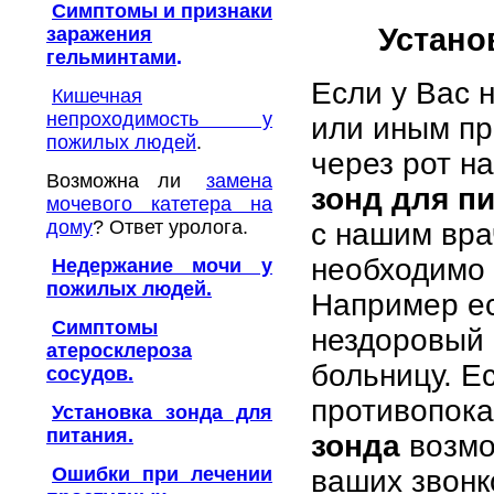
Симптомы и признаки
Устано
заражения
гельминтами
.
Если у Вас 
Кишечная
непроходимость у
или иным пр
пожилых людей
.
через рот н
Возможна ли
замена
зонд для п
мочевого катетера на
дому
? Ответ уролога.
с нашим вра
необходимо 
Недержание мочи у
пожилых людей.
Например ес
Симптомы
нездоровый ч
атеросклероза
больницу. Ес
сосудов.
противопок
Установка зонда для
питания.
зонда
возмо
Ошибки при лечении
ваших звонк