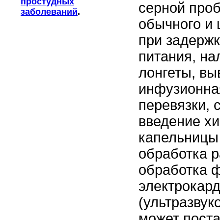
простудных
серной проб
заболеваний
.
обычного и 
при задержк
питания, на
лонгеты, вы
инфузионная
перевязки, 
введение х
капельницы 
обработка р
обработка ф
электрокард
(ультразвук
может поста