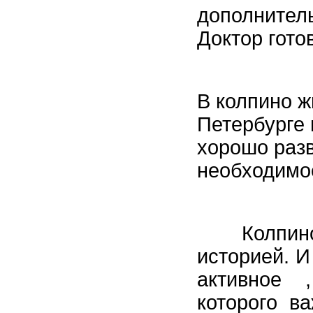
дополнител
Доктор готов
В колпино ж
Петербурге 
хорошо разв
необходимо
Колпино э
историей. И
активное 
которого в