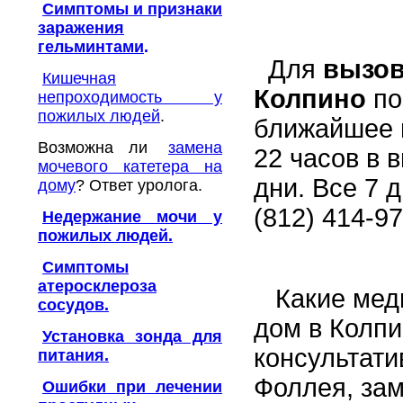
Симптомы и признаки
заражения
гельминтами
.
Для
вызов
Кишечная
Колпино
по
непроходимость у
пожилых людей
.
ближайшее в
Возможна ли
замена
22 часов в 
мочевого катетера на
дни. Все 7 
дому
? Ответ уролога.
(812) 414-97
Недержание мочи у
пожилых людей.
Симптомы
атеросклероза
Какие меди
сосудов.
дом в Колпи
Установка зонда для
консультати
питания.
Фоллея, зам
Ошибки при лечении