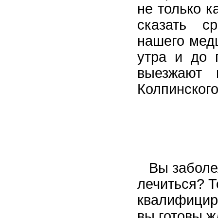
не только к
сказать с
нашего медц
утра и до 
выезжают 
Колпинского
Вы заболели
лечиться? Т
квалифициро
вы готовы ж