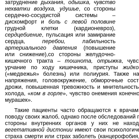
затруднение дыхания,
одышка, чувство
нехватки воздуха, удушье
, со стороны
сердечно-сосудистой системы –
дискомфорт и
боль с левой половине
грудной клетки (кардионевроз),
сердцебиение
, пульсация или замирание
сердца,
перебои,
лабильность
артериального давления
(повышение
или снижение),со стороны желудочно-
кишечного тракта –
тошнота, отрыжка
, чув
урчание по ходу кишечника, приступы
жидк
(«медвежья» болезнь) или полиурия. Также н
напряжения, головокружение, обморочные сост
дрожи, повышенная тревожность и мнительность
холода, «
ком в горле
», чувство онемения конечн
мурашек».
Такие пациенты часто обращаются к врачам 
поводу своих жалоб, однако после обследований 
стороны внутренних органов у них не нахо
вегетативной дистонии
имеют свои психологиче
страха смерти или страх заболеть (канцерофобия