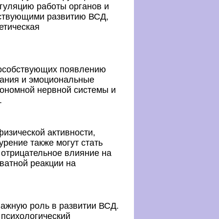
егуляцию работы органов и
бствующими развитию ВСД,
етическая
пособствующих появлению
вания и эмоциональные
тономной нервной системы и
.
физической активности,
урение также могут стать
 отрицательное влияние на
кватной реакции на
важную роль в развитии ВСД.
 психологический