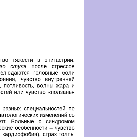
ство тяжести в эпигастрии,
ого стула
после стрессов
аблюдаются головные боли
ояния, чувство внутренней
, потливость, волны жара и
остей или чувство «ползанья
разных специальностей по
патологических изменений со
дят. Больные с синдромом
ские особенности – чувство
, кардиофобия), страх толпы