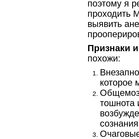
поэтому я р
проходить М
выявить ане
проопериров
Признаки и
похожи:
Внезапно
которое 
Общемозг
тошнота 
возбужде
сознания
Очаговые