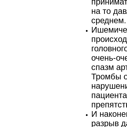
принимат
на то да
среднем.
Ишемичес
происход
головного
очень-оч
спазм ар
Тромбы о
нарушени
пациента
препятст
И наконе
разрыв д