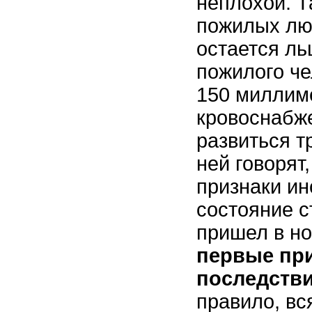
неплохой. Т
пожилых лю
остается ль
пожилого че
150 миллиме
кровоснабже
развиться т
ней говорят
признаки ин
состояние с
пришел в но
первые пр
последств
правило, вс