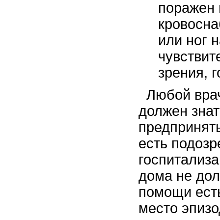
поражен 
кровосна
или ног 
чувствит
зрения, 
Любой врач
должен знат
предпринять
есть подозр
госпитализа
дома не дол
помощи есть
место эпизо