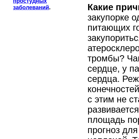
простудных
Какие при
заболеваний
.
закупорке о
питающих го
закупорить
атеросклеро
тромбы? Ча
сердце, у п
сердца. Реж
конечностей.
с этим не с
развивается
площадь пор
прогноз для