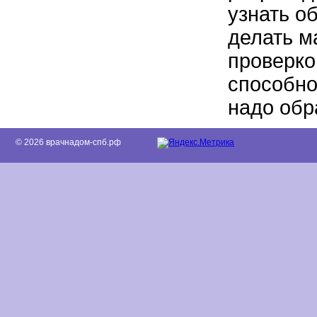
узнать о
делать м
проверко
способно
надо обр
© 2026 врачнадом-спб.рф