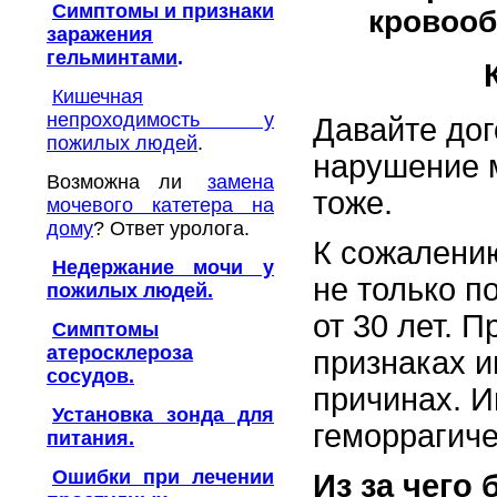
Симптомы и признаки
кровоо
заражения
гельминтами
.
К
Кишечная
непроходимость у
Давайте дог
пожилых людей
.
нарушение м
Возможна ли
замена
тоже.
мочевого катетера на
дому
? Ответ уролога.
К сожалени
Недержание мочи у
не только п
пожилых людей.
от 30 лет. 
Симптомы
атеросклероза
признаках и
сосудов.
причинах. И
Установка зонда для
геморрагиче
питания.
Ошибки при лечении
Из за чего