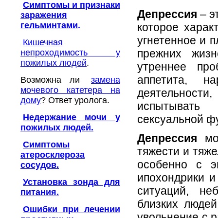
Симптомы и признаки
Депрессия
– э
заражения
гельминтами
.
которое харак
угнетенное и п
Кишечная
прежних жизн
непроходимость у
пожилых людей
.
утреннее про
аппетита, н
Возможна ли
замена
мочевого катетера на
деятельност
дому
? Ответ уролога.
испытывать 
Недержание мочи у
сексуальной ф
пожилых людей.
Депрессия
мож
Симптомы
тяжести и тяже
атеросклероза
особенно с э
сосудов.
ипохондрики и
Установка зонда для
ситуаций, не
питания.
близких людей
Ошибки при лечении
увольнение с р