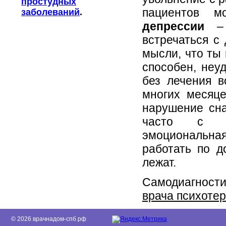
простудных
пациентов м
заболеваний
.
депрессии
– 
встречаться с
мысли, что ты
способен, неу
без лечения в
многих месяц
нарушение сна
часто с су
эмоциональная
работать по д
лежат.
Самодиагности
врача психотер
© 2026 врачнадом-спб.рф