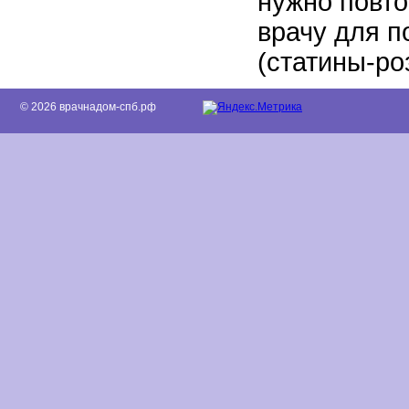
нужно повто
врачу для п
(статины-ро
© 2026 врачнадом-спб.рф