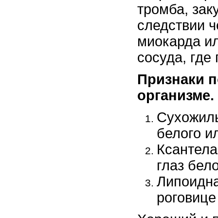
тромба, зак
следствии ч
миокарда ил
сосуда, где
Признаки 
организме.
Сухожиль
белого и
Ксантела
глаз бел
Липоидна
роговице 