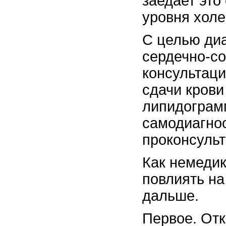
заедает эт
уровня холе
С целью диа
сердечно-со
консультаци
сдачи крови
липидограм
самодиагнос
проконсульт
Как немеди
повлиять н
дальше.
Первое. Отк