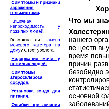
Симптомы и признаки
Хор
заражения
гельминтами
.
Что мы зна
Кишечная
непроходимость у
Холестери
пожилых людей
.
нашего орга
Возможна ли
замена
мочевого катетера на
веществ вну
дому
? Ответ уролога.
время повы
Недержание мочи у
причин разв
пожилых людей.
безобидно э
Симптомы
атеросклероза
контролиров
сосудов.
статистичес
Установка зонда для
основной фа
питания.
заболевани
Ошибки при лечении