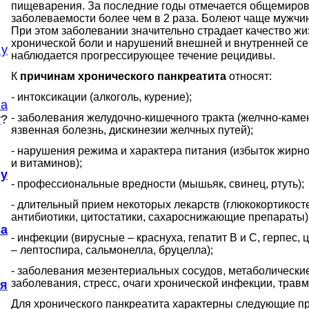
пищеварения. За последние годы отмечается общемиров
заболеваемости более чем в 2 раза. Болеют чаще мужчи
При этом заболевании значительно страдает качество жи
хронической боли и нарушений внешней и внутренней се
 у
наблюдается прогрессирующее течение рецидивы.
К
причинам хронического панкреатита
относят:
- интоксикации (алкоголь, курение);
на
- заболевания желудочно-кишечного тракта (
желчно-каме
у
?
язвенная бол
езнь,
дискинезии
желчных путей);
- нарушения режима и характера питания (избыток жирно
и витаминов);
у
- профессиональные вредности (мышьяк, свинец, ртуть);
- длительный прием некоторых лекарств (
глюкокортикос
антибиотики,
цитостатики
,
сахароснижающие
препараты)
а
- инфекции (вирусные
– краснуха, гепатит
В
и С, герпес,
ц
– лептоспира, сальмонелла,
бруцелла
);
- заболевания
мезентериальных
сосудов, метаболически
заболевания, стресс, очаги хронической инфекции, травм
я
Для хронического панкреатита характерны следующие пр