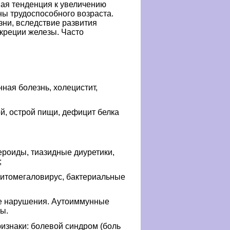
ая тенденция к увеличению
ны трудоспособного возраста.
зни, вследствие развития
креции железы. Часто
нная
болезнь, холецистит,
й, острой пищи, дефицит белка
тероиды
,
тиазидные
диуретики
,
;
итомегаловирус
, бактериальные
е нарушения
.
Аутоиммунные
ы.
изнаки: болевой синдром (боль