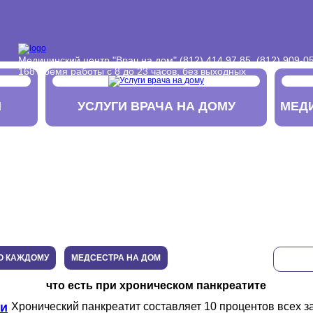
Медицинский центр "Врач на дом" (812) 414 97 85, (812) 909-05
168 Время работы с 8 до 23 часов, без выходных
М
УСЛУГИ ВРАЧА НА ДОМУ
МЕД
О КАЖДОМУ
МЕДСЕСТРА НА ДОМ
что есть при хроническом панкреатите
и
Хронический панкреатит составляет 10 процентов всех 