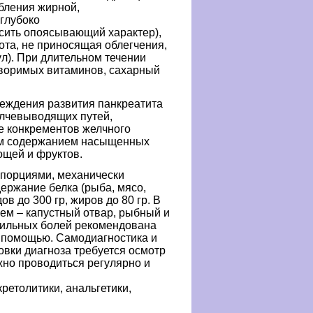
ебления жирной,
 глубоко
осить опоясывающий характер),
ота, не приносящая облегчения,
л).
При длительном течении
творимых витаминов, сахарный
еждения развития панкреатита
елчевыводящих путей,
е конкрементов желчного
ким содержанием насыщенных
ощей и фруктов.
 порциями, механически
ержание белка (рыба, мясо,
дов до 300
гр
, жиров до 80 гр. В
ем – капустный отвар, рыбный и
сильных болей рекомендована
 помощью. Самодиагностика и
овки диагноза требуется осмотр
жно проводиться регулярно и
кретолитики
, анальгетики,