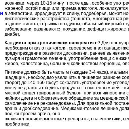
возникает через 10-15 минут после еды, особенно употр
жареной,
остой
пищи или приема алкоголя, локализуется
и
в
эпигастрии
,
иррадиирует
в спину, подреберья, может н
.
диспепсические расстройства (тошнота, многократная рв
вздутие живота, отрыжка воздухом, обильный жирный сту
заболевания развиваются похудание, дефицит жирорас
диабет.
Как
диета при хроническом панкреатите
? Для предупр
необходим отказ от алкоголя, своевременная санация ж
предупреждение развития
дискинезии
, раннее выявлени
пузыря и грамотное лечение, употребление пищи с низ
жиров, холестерина, большим количеством зерновых, ов
Питание должно быть частым (каждые 3-4 часа), малыми
щадящим, необходимо увеличить в пищевом рационе сод
творог) до 140-160
гр
/
сут
, сократить употребление углево
диету не должны входить продукты с
сокогенным
действи
мясной концентрированный бульон, при возникновении 
чайная диета и обязательное
обращение за медицинской
самолечение не
рекомендованы
. Для правильной постан
врача и
дообследование
. Медикаментозное лечение дол
под контролем врача, оно
включает
полиферментные
препараты,
спазмолитики
,
се
пробиотики.