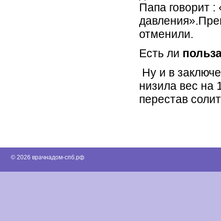
Папа говорит :
давления».Пре
отменили.
Есть ли
польза
Ну и в заключе
низила вес на 
перестав солит
© 2026 врачнадом-спб.рф