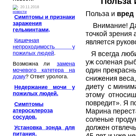
Польза 
20.11.2018
новости
Польза и
вред
Симптомы и признаки
заражения
Внимание! Дан
гельминтами
.
точкой зрения 
Кишечная
является руков
непроходимость у
Я всегда люби
пожилых людей
.
уж соленая рыб
Возможна ли
замена
один прекрасны
мочевого катетера на
дому
? Ответ уролога.
снижения веса,
диету с миним
Недержание мочи у
пожилых людей.
этому относишь
повредит». Я п
Симптомы
Марина перест
атеросклероза
сосудов.
соленые продук
должен отвлечь
Установка зонда для
питания.
45 лет и уже н