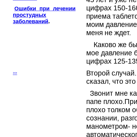
цифрах 150-160
Ошибки при лечении
простудных
приема таблето
заболеваний
.
моим давлением
меня не ждет.
Каково же был
мое давление б
цифрах 125-135
Второй случай.
>>
сказал, что это
Звонит мне ка
папе плохо.Пр
плохо толком о
сознании, раз
манометром- н
автоматическог